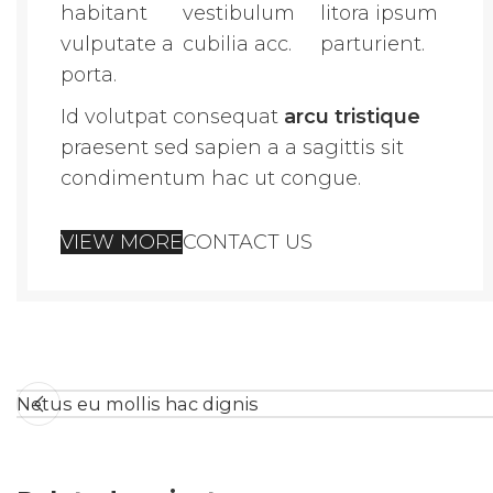
habitant
vestibulum
litora ipsum
vulputate a
cubilia acc.
parturient.
porta.
Id volutpat consequat
arcu tristique
praesent sed sapien a a sagittis sit
condimentum hac ut congue.
VIEW MORE
CONTACT US
Netus eu mollis hac dignis