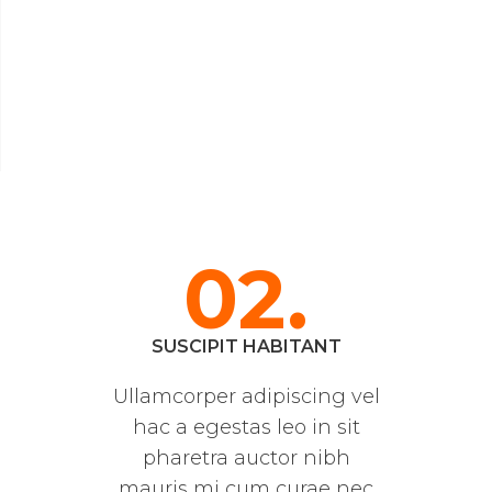
02.
SUSCIPIT HABITANT
Ullamcorper adipiscing vel
hac a egestas leo in sit
pharetra auctor nibh
mauris mi cum curae nec