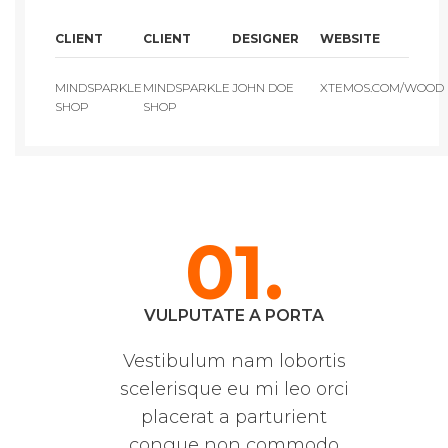
CLIENT
CLIENT
DESIGNER
WEBSITE
MINDSPARKLE
MINDSPARKLE
JOHN DOE
XTEMOS.COM/WOOD
SHOP
SHOP
01.
VULPUTATE A PORTA
Vestibulum nam lobortis
scelerisque eu mi leo orci
placerat a parturient
congue non commodo